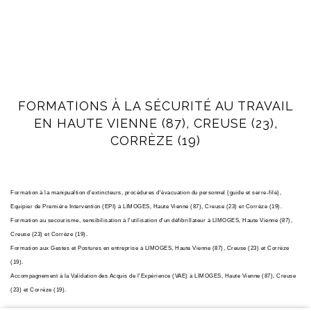
FORMATIONS À LA SÉCURITÉ AU TRAVAIL
EN HAUTE VIENNE (87), CREUSE (23),
CORRÈZE (19)
Formation à la manipualtion d'extincteurs, procèdures d'évacuation du personnel (guide et serre-file),
Equipier de Première Intervention (EPI) à LIMOGES, Haute Vienne (87), Creuse (23) et Corrèze (19).
Formation au secourisme, sensibilisation à l'utilisation d'un défibrillateur
à LIMOGES, Haute Vienne (87),
Creuse (23) et Corrèze (19).
Formation aux Gestes et Postures en entreprise
à LIMOGES, Haute Vienne (87), Creuse (23) et Corrèze
(19).
Accompagnement à la Validation des Acquis de l'Expérience (VAE)
à LIMOGES, Haute Vienne (87), Creuse
(23) et Corrèze (19).